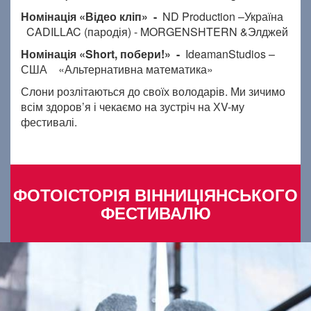
Номінація «Відео кліп» -
ND Production –Україна
CADILLAC (пародія) - MORGENSHTERN &Элджей
Номінація «
Short
, побери!» -
IdeamanStudios –
США
«Альтернативна математика»
Слони розлітаються до своїх володарів. Ми зичимо
всім здоров’я і чекаємо на зустріч на ХV-му
фестивалі.
ФОТОІСТОРІЯ ВІННИЦІЯНСЬКОГО
ФЕСТИВАЛЮ