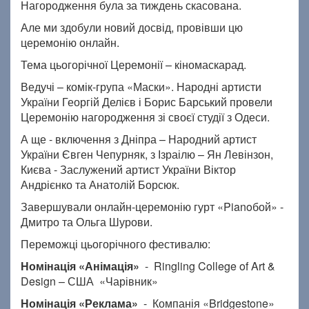
Нагородження була за тиждень скасована.
Але ми здобули новий досвід, провівши цю
церемонію онлайн.
Тема цьогорічної Церемонії – кіномаскарад.
Ведучі – комік-група «Маски». Народні артисти
України Георгій Делієв і Борис Барський провели
Церемонію нагородження зі своєї студії з Одеси.
А ще - включення з Дніпра – Народний артист
України Євген Чепурняк, з Ізраілю – Ян Левінзон,
Києва - Заслужений артист України Віктор
Андрієнко та Анатолій Борсюк.
Завершували онлайн-церемонію гурт «Pianoбой» -
Дмитро та Ольга Шурови.
Переможці цьогорічного фестивалю:
Номінація «Анімація»
- Ringling College of Art &
Design – США «Чарівник»
Номінація «Реклама»
- Компанія «Bridgestone»