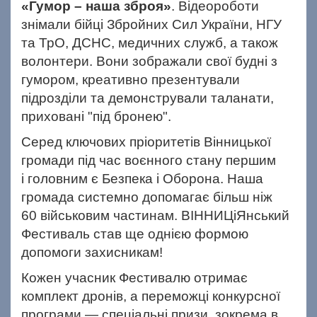
«Гумор – наша зброя»
. Відеороботи
знімали бійці Збройних Сил України, НГУ
та ТрО, ДСНС, медичних служб, а також
волонтери. Вони зображали свої будні з
гумором, креативно презентували
підрозділи та демонстрували таланати,
приховані "під бронею".
Серед ключових пріоритетів Вінницької
громади під час воєнного стану першим
і
головним є Безпека і Оборона.
Наша
громада системно допомагає більш ніж
60
військовим частинам. ВІННИЦіЯнський
Фестиваль с
тав ще однією формою
допомоги захисникам!
Кожен учасник Фестивалю отримає
комплект дронів, а
переможці конкурсної
програми — спеціальні призи, зокрема в