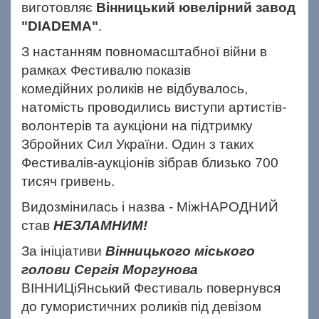
виготовляє
Вінницький
ювелірний завод
"DIADEMA"
.
З настанням повномасштабної війни в
рамках Фестивалю показів
комедійних
роликів не відбувалось,
натомість проводились виступи артистів-
волонтерів та аукціони на підтримку
Збройних Сил України. Один з таких
Фестивалів-аукціонів зібрав близько 700
тисяч гривень.
Видозмінилась і назва - МіжНАРОДНИЙ
став
НЕЗЛАМНИМ!
За ініціативи
Вінницького міського
голови Сергія Моргунова
ВІННИЦіЯнський Фестиваль повернувся
до гумористичних роликів під
девізом