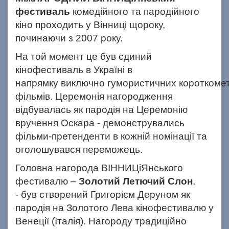
фестиваль
комедійного та пародійного
кіно
проходить у Вінниці щороку,
починаючи з 2007 року.
На той момент це був єдиний
кінофестиваль в Україні в
напрямку виключно гумористичних
короткоме
фільмів.
Церемонія нагородження
відбувалась як пародія на Церемонію
вручення
Оскара - демонструвались
фільми-претенденти в кожній номінації та
оголошувався
переможець.
Головна нагорода ВІННИЦіЯнського
фестивалю –
Золотий Летючий Слон
,
- був створений Григорієм Деруном як
пародія на Золотого Лева
кінофестивалю у
Венеції (Італія). Нагороду традиційно