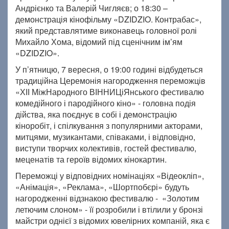
Андрієнко та Валерій Чигляєв; о 18:30 –
демонстрація кінофільму «DZIDZIO. Контрабас»,
який представлятиме виконавець головної ролі
Михайло Хома, відомий під сценічним ім’ям
«DZIDZIO».
У п’ятницю, 7 вересня, о 19:00 годині відбудеться
традиційна Церемонія нагородження переможців
«ХІІ МіжНародного ВІННИЦіЯнського фестивалю
комедійного і пародійного кіно» - головна подія
дійства, яка поєднує в собі і демонстрацію
кіноробіт, і спілкування з популярними акторами,
митцями, музикантами, співаками, і відповідно,
виступи творчих колективів, гостей фестивалю,
меценатів та героїв відомих кінокартин.
Переможці у відповідних номінаціях «Відеокліп»,
«Анімація», «Реклама», «Шортпобєрі» будуть
нагородженні відзнакою фестивалю - «Золотим
летючим слоном» - її розробили і втілили у бронзі
майстри однієї з відомих ювелірних компаній, яка є