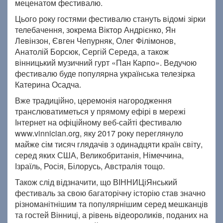
меценатом фестивалю.
Цього року гостями фестивалю стануть відомі зірки
телебачення, зокрема Віктор Андрієнко, Ян
Левінзон, Євген Чепурняк, Олег Філімонов,
Анатолій Борсюк, Сергій Середа, а також
вінницький музичний гурт «Пан Карпо». Ведучою
фестивалю буде популярна українська телезірка
Катерина Осадча.
Вже традиційно, церемонія нагородження
транслюватиметься у прямому ефірі в мережі
Інтернет на офіційному веб-сайті фестивалю
www.vinnician.org, яку 2017 року переглянуло
майже сім тисяч глядачів з одинадцяти країн світу,
серед яких США, Великобританія, Німеччина,
Ізраїль, Росія, Білорусь, Австралія тощо.
Також слід відзначити, що ВІННИЦіЯнський
фестиваль за свою багаторічну історію став значно
різноманітнішим та популярнішим серед мешканців
та гостей Вінниці, а рівень відеороликів, поданих на