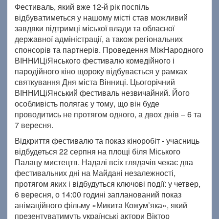
Фестиваль, який вже 12-й рік поспіль
відбуватиметься у нашому місті став можливий
завдяки підтримці міської влади та обласної
державної адміністрації, а також регіональних
спонсорів та партнерів. Проведення МіжНародного
ВІННИЦіЯнського фестивалю комедійного і
пародійного кіно щороку відбувається у рамках
святкування Дня міста Вінниці. Цьогорічний
ВІННИЦіЯнський фестиваль незвичайний. Його
особливість полягає у тому, що він буде
проводитись не протягом одного, а двох днів – 6 та
7 вересня.
Відкриття фестивалю та показ кіноробіт - учасниць
відбудеться 22 серпня на площі біля Міського
Палацу мистецтв. Надалі всіх глядачів чекає два
фестивальних дні на Майдані незалежності,
протягом яких і відбудуться ключові події: у четвер,
6 вересня, о 14:00 годині запланований показ
анімаційного фільму «Микита Кожум’яка», який
презентуватимуть українські актори Віктор