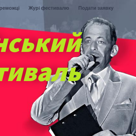
ереможці
Журі фестивалю
Подати заявку
нський
тиваль