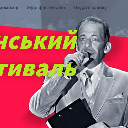
ереможці
Журі фестивалю
Подати заявку
нський
тиваль