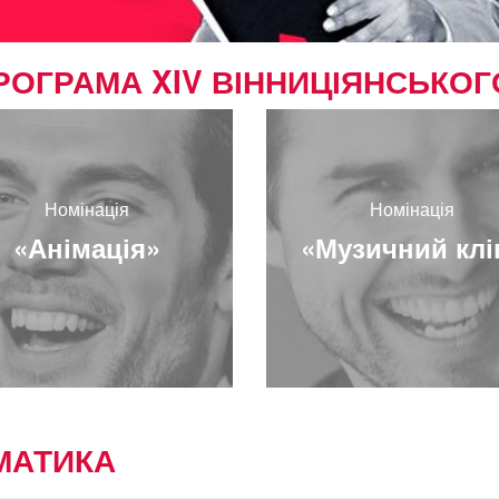
РОГРАМА XIV ВІННИЦІЯНСЬКО
Номінація
Номінація
«Анімація»
«Музичний клі
МАТИКА