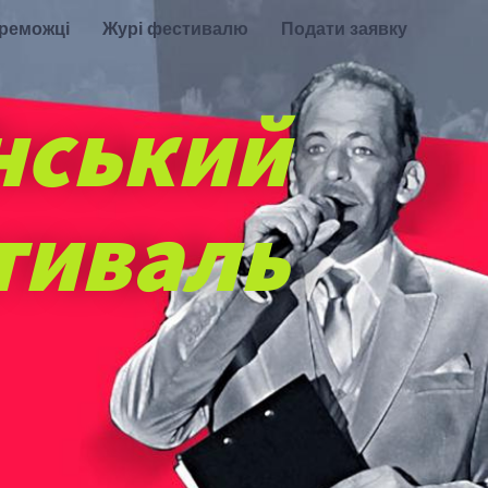
ереможці
Журі фестивалю
Подати заявку
нський
тиваль