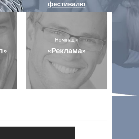
фестивалю
Номінація
п»
«Реклама»