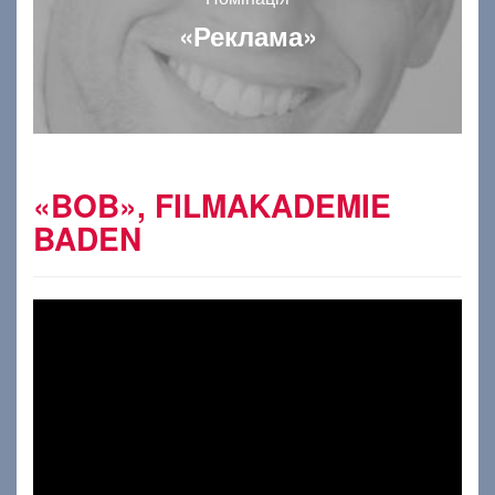
«Реклама»
«BOB», FILMAKADEMIE
BADEN