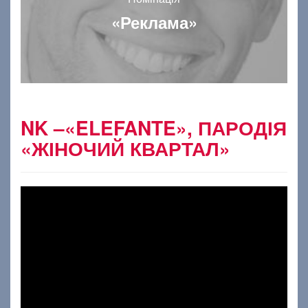
«Реклама»
NK –«ELEFANTE», ПАРОДІЯ
«ЖІНОЧИЙ КВАРТАЛ»