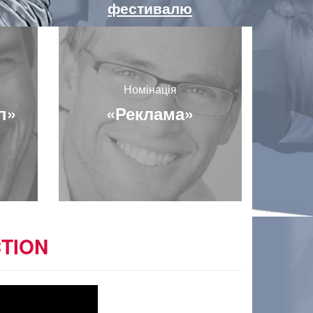
фестивалю
Номінація
п»
«Реклама»
TION