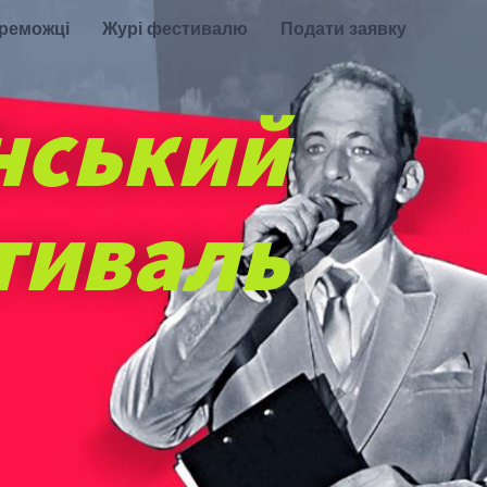
ереможці
Журі фестивалю
Подати заявку
нський
тиваль