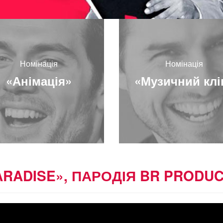
Номінація
Номінація
«Анімація»
«Музичний клі
RADISE», ПАРОДІЯ BR PRODUC