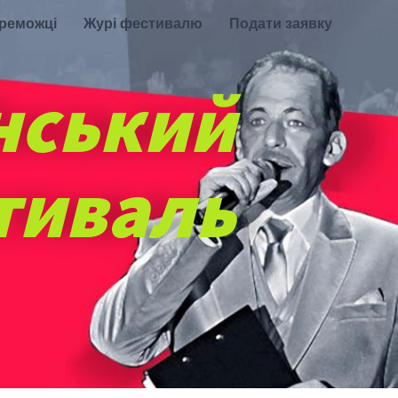
ереможці
Журі фестивалю
Подати заявку
нський
тиваль